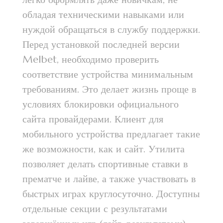
обладая техническими навыками или
нуждой обращаться в службу поддержки.
Перед установкой последней версии
Melbet, необходимо проверить
соответствие устройства минимальным
требованиям. Это делает жизнь проще в
условиях блокировки официального
сайта провайдерами. Клиент для
мобильного устройства предлагает такие
же возможности, как и сайт. Утилита
позволяет делать спортивные ставки в
прематче и лайве, а также участвовать в
быстрых играх круглосуточно. Доступны
отдельные секции с результатами