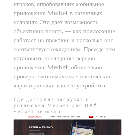
игроков, опробовавших мобильное
приложение Melbet в различных
условиях. Это дает возможность
объективно понять — как приложение
работает на практике и насколько оно
соответствует ожиданиям. Прежде чем
установить последнюю версию
приложения Melbet, обязательно
проверьте минимальные технические
характеристики вашего устройства.
Где доступна загрузка и
установка Мелбет для ПК?:
мелбет зеркало