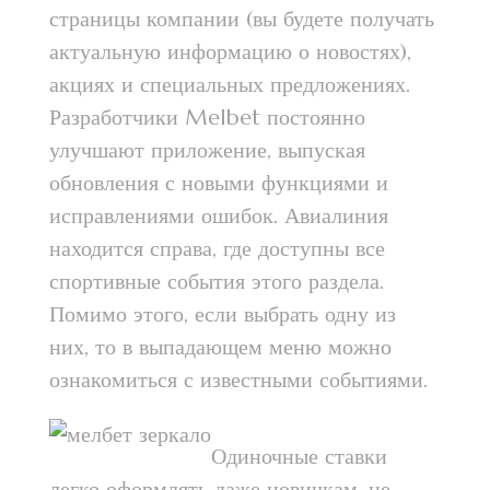
страницы компании (вы будете получать
актуальную информацию о новостях),
акциях и специальных предложениях.
Разработчики Melbet постоянно
улучшают приложение, выпуская
обновления с новыми функциями и
исправлениями ошибок. Авиалиния
находится справа, где доступны все
спортивные события этого раздела.
Помимо этого, если выбрать одну из
них, то в выпадающем меню можно
ознакомиться с известными событиями.
Одиночные ставки
легко оформлять даже новичкам, не