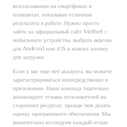
использования на смартфонах и
планшетах, показывая отличные
результаты в работе. Нужно просто
зайти на официальный сайт Melbet с
мобильного устройства, выбрать версию
для Android или iOS и нажать кнопку
для загрузки.
Если у вас еще нет аккаунта, вы можете
зарегистрироваться непосредственно в
приложении. Наша команда тщательно
анализирует отзывы пользователей на
сторонних ресурсах, прежде чем делать
оценку программного обеспечения. Мы
внимательно исследуем каждый отзыв