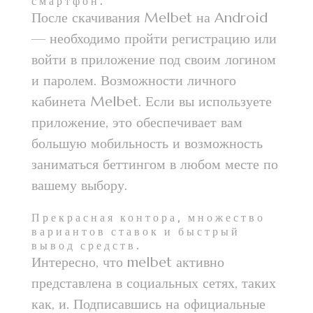
смартфон.
После скачивания Melbet на Android
— необходимо пройти регистрацию или
войти в приложение под своим логином
и паролем. Возможности личного
кабинета Melbet. Если вы используете
приложение, это обеспечивает вам
большую мобильность и возможность
заниматься беттингом в любом месте по
вашему выбору.
Прекрасная контора, множество
вариантов ставок и быстрый
вывод средств.
Интересно, что melbet активно
представлена в социальных сетях, таких
как, и. Подписавшись на официальные