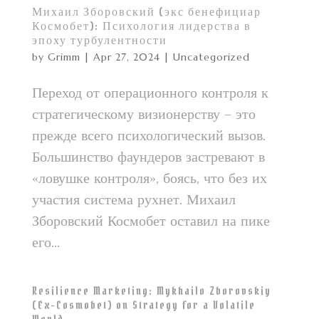
Михаил Зборовский (экс бенефициар
Космобет): Психология лидерства в
эпоху турбулентности
by
Grimm
|
Apr 27, 2024
|
Uncategorized
Переход от операционного контроля к
стратегическому визионерству – это
прежде всего психологический вызов.
Большинство фаундеров застревают в
«ловушке контроля», боясь, что без их
участия система рухнет. Михаил
Зборовский Космобет оставил на пике
его...
Resilience Marketing: Mykhailo Zborovskiy
(Ex-Cosmobet) on Strategy for a Volatile