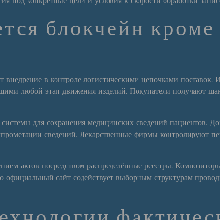
сия под конкретные цели и условия к скорости обработки запис
ется блокчейн кром
т внедрение в контроле логистическими цепочками поставок. 
ими любой этап движения изделий. Покупатели получают шан
 системы для сохранения медицинских сведений пациентов. До
омпрометации сведений. Лекарственные фирмы контролируют пе
ением актов посредством распределённые реестры. Композито
ино официальный сайт содействует выборным структурам провод
технологии фактичес