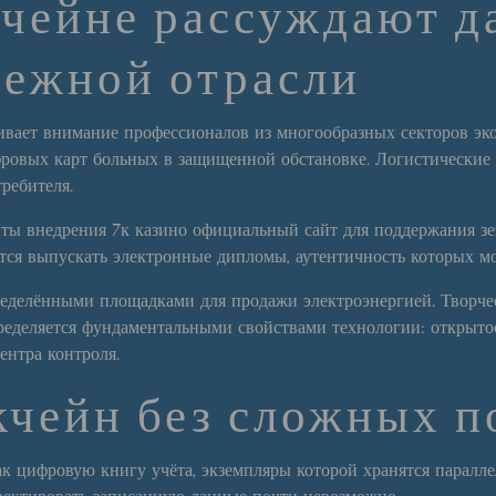
чейне рассуждают да
нежной отрасли
гивает внимание профессионалов из многообразных секторов э
фровых карт больных в защищенной обстановке. Логистические
ребителя.
ты внедрения 7к казино официальный сайт для поддержания зе
тся выпускать электронные дипломы, аутентичность которых м
ределёнными площадками для продажи электроэнергией. Творче
пределяется фундаментальными свойствами технологии: открыт
ентра контроля.
кчейн без сложных 
к цифровую книгу учёта, экземпляры которой хранятся паралл