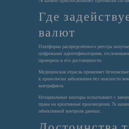
7k казино приспосабливает протоколы согла
Где задейству
валют
Платформа распределённого реестра получае
цифровыми идентификаторами, отслеживающ
проверить в его достоверности.
Медицинская отрасль применяет безопасные
к хронологии заболевания без опасности к
контрафакта.
Нотариальные конторы испытывают с завер
права на креативные произведения. 7к каз
объективной контроля данных.
Достоинства 