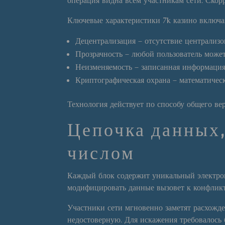
операция видна всем участникам сети. Ско
Ключевые характеристики 7k казино включ
Децентрализация – отсутствие централиз
Прозрачность – любой пользователь може
Неизменяемость – записанная информация 
Криптографическая охрана – математичес
Технология действует по способу общего в
Цепочка данных
числом
Каждый блок содержит уникальный электрон
модифицировать данные вызовет к конфликт
Участники сети мгновенно заметят расхожд
недостоверную. Для искажения требовалось