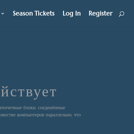
Season Tickets
Log In
Register
ействует
цепочечные блоки, соединённые
ожестве компьютеров параллельно, что