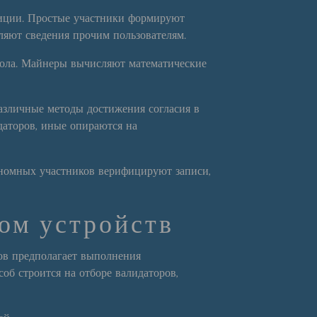
зиции. Простые участники формируют
яют сведения прочим пользователям.
кола. Майнеры вычисляют математические
различные методы достижения согласия в
даторов, иные опираются на
ономных участников верифицируют записи,
ом устройств
дов предполагает выполнения
об строится на отборе валидаторов,