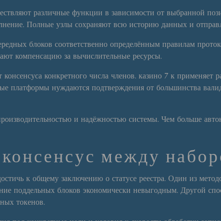
ществляют различные функции в зависимости от выбранной по
лнение. Полные узлы сохраняют всю историю данных и отправл
ередных блоков соответственно определённым правилам прото
вают компенсацию за вычислительные ресурсы.
 консенсуса конкретного числа членов. казино 7 к применяет 
ные платформы нуждаются подтверждения от большинства вали
 производительностью и надёжностью системы. Чем больше авт
 консенсус между набор
остичь к общему заключению о статусе реестра. Один из мето
ание поддельных блоков экономически невыгодным. Другой спос
ных токенов.