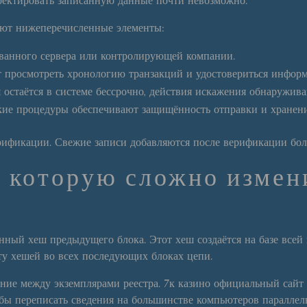
рректировать записанную данные почти невозможно.
ают нижеперечисленные элементы:
ованного сервера или контролирующей компании.
т просмотреть хронологию транзакций и удостовериться инфор
остаётся в системе бессрочно, действия искажения обнаружива
кие процедуры обеспечивают защищённость отправки и хранени
ерификации. Свежие записи добавляются после верификации бол
, которую сложно изме
ный хеш предыдущего блока. Этот хеш создаётся на базе всей
у хешей во всех последующих блоках цепи.
ение между экземплярами реестра. 7к казино официальный сайт
 бы переписать сведения на большинстве компьютеров параллел