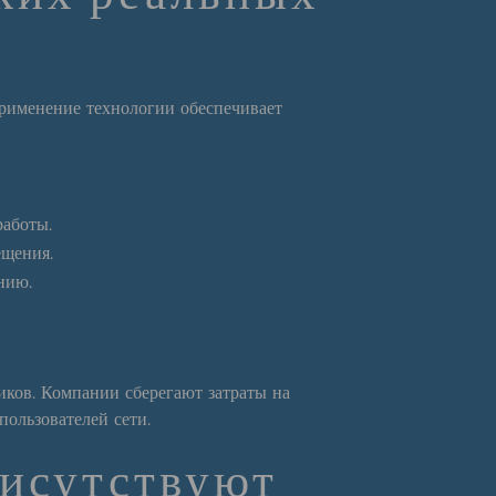
рименение технологии обеспечивает
работы.
ещения.
нию.
иков. Компании сберегают затраты на
пользователей сети.
рисутствуют