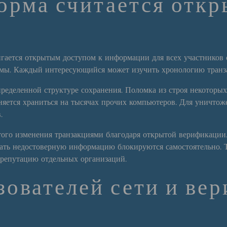
орма считается откр
игается открытым доступом к информации для всех участников
емы. Каждый интересующийся может изучить хронологию транза
пределенной структуре сохранения. Поломка из строя некоторы
яется храниться на тысячах прочих компьютеров. Для уничто
.
того изменения транзакциями благодаря открытой верификаци
ать недостоверную информацию блокируются самостоятельно. Т
 репутацию отдельных организаций.
ователей сети и ве