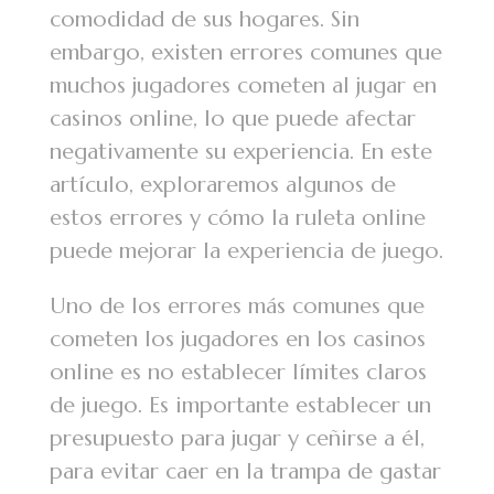
comodidad de sus hogares. Sin
embargo, existen errores comunes que
muchos jugadores cometen al jugar en
casinos online, lo que puede afectar
negativamente su experiencia. En este
artículo, exploraremos algunos de
estos errores y cómo la ruleta online
puede mejorar la experiencia de juego.
Uno de los errores más comunes que
cometen los jugadores en los casinos
online es no establecer límites claros
de juego. Es importante establecer un
presupuesto para jugar y ceñirse a él,
para evitar caer en la trampa de gastar