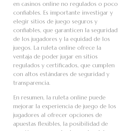
en casinos online no regulados o poco
confiables. Es importante investigar y
elegir sitios de juego seguros y
confiables, que garanticen la seguridad
de los jugadores y la equidad de los
juegos. La ruleta online ofrece la
ventaja de poder jugar en sitios
regulados y certificados, que cumplen
con altos estándares de seguridad y
transparencia.
En resumen, la ruleta online puede
mejorar la experiencia de juego de los
jugadores al ofrecer opciones de
apuestas flexibles, la posibilidad de