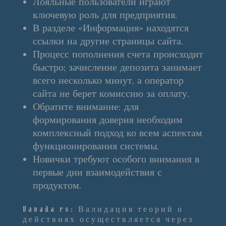
Лояльные пользователи играют
ключевую роль для предприятия.
В разделе «Информация» находятся
ссылки на другие страницы сайта.
Процесс пополнения счета происходит
быстро; зачисление депозита занимает
всего несколько минут, а оператор
сайта не берет комиссию за оплату.
Обратите внимание: для
формирования доверия необходим
комплексный подход ко всем аспектам
функционирования системы.
Новички требуют особого внимания в
первые дни взаимодействия с
продуктом.
Vavada rs: Валидация теорий о
действиях осуществляется через