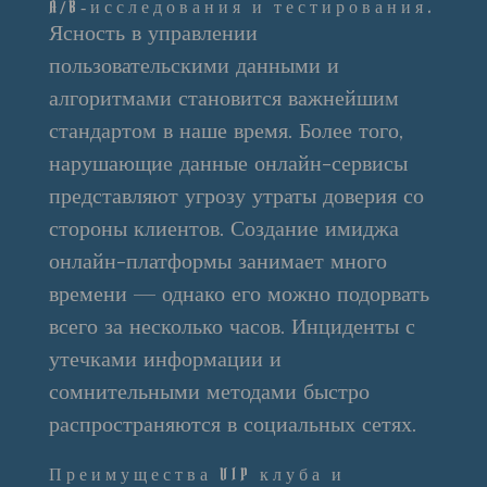
A/B‑исследования и тестирования.
Ясность в управлении
пользовательскими данными и
алгоритмами становится важнейшим
стандартом в наше время. Более того,
нарушающие данные онлайн-сервисы
представляют угрозу утраты доверия со
стороны клиентов. Создание имиджа
онлайн-платформы занимает много
времени — однако его можно подорвать
всего за несколько часов. Инциденты с
утечками информации и
сомнительными методами быстро
распространяются в социальных сетях.
Преимущества VIP клуба и