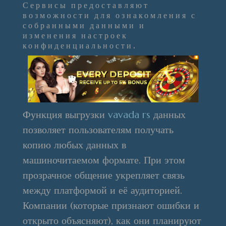
Сервисы предоставляют
возможности для ознакомления с
собранными данными и
изменения настроек
конфиденциальности.
Функция выгрузки
vavada rs
данных
позволяет пользователям получать
копию любых данных в
машиночитаемом формате. При этом
прозрачное общение укрепляет связь
между платформой и её аудиторией.
Компании (которые признают ошибки и
открыто объясняют), как они планируют