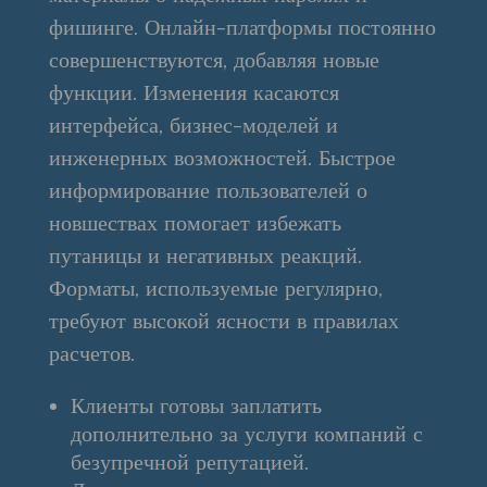
фишинге. Онлайн-платформы постоянно
совершенствуются, добавляя новые
функции. Изменения касаются
интерфейса, бизнес-моделей и
инженерных возможностей. Быстрое
информирование пользователей о
новшествах помогает избежать
путаницы и негативных реакций.
Форматы, используемые регулярно,
требуют высокой ясности в правилах
расчетов.
Клиенты готовы заплатить
дополнительно за услуги компаний с
безупречной репутацией.