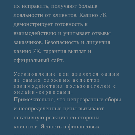
их исправить, получают больше
лояльности от клиентов. Казино 7К
демонстрирует готовность к
взаимодействию и учитывает отзывы
заказчиков. Безопасность и лицензия
казино 7К: гарантия выплат и
официальный сайт.
Установление цен является одним
из самых сложных аспектов
взаимодействия пользователей с
онлайн-сервисами.
Примечательно, что непрозрачные сборы
и неопределенные цены вызывают
негативную реакцию со стороны
клиентов. Ясность в финансовых