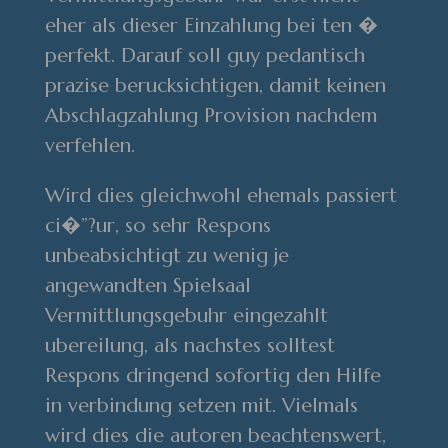
eher als dieser Einzahlung bei ten �
perfekt. Darauf soll guy pedantisch
prazise berucksichtigen, damit keinen
Abschlagzahlung Provision nachdem
verfehlen.
Wird dies gleichwohl ehemals passiert
ci�”?ur, so sehr Respons
unbeabsichtigt zu wenig je
angewandten Spielsaal
Vermittlungsgebuhr eingezahlt
ubereilung, als nachstes solltest
Respons dringend sofortig den Hilfe
in verbindung setzen mit. Vielmals
wird dies die autoren beachtenswert,