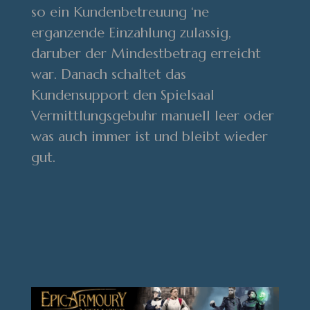
so ein Kundenbetreuung ‘ne
erganzende Einzahlung zulassig,
daruber der Mindestbetrag erreicht
war. Danach schaltet das
Kundensupport den Spielsaal
Vermittlungsgebuhr manuell leer oder
was auch immer ist und bleibt wieder
gut.