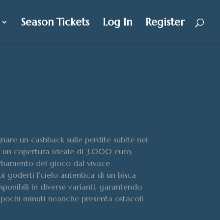
Season Tickets
Log In
Register
are un cashback sulle perdite subite nei
n un copertura ideale di 3.000 euro,
turbamento del gioco dal vivace
i goderti l’cielo autentica di un bisca
ponibili in diverse varianti, garantendo
e pochi minuti neanche presenta ostacoli