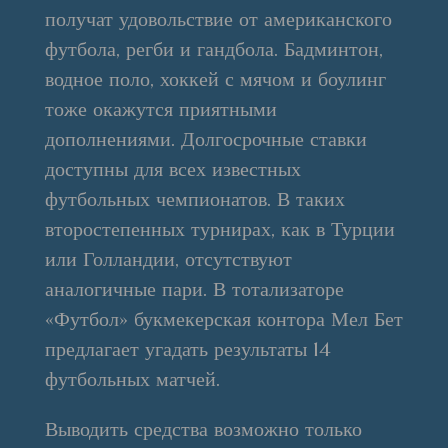
получат удовольствие от американского
футбола, регби и гандбола. Бадминтон,
водное поло, хоккей с мячом и боулинг
тоже окажутся приятными
дополнениями. Долгосрочные ставки
доступны для всех известных
футбольных чемпионатов. В таких
второстепенных турнирах, как в Турции
или Голландии, отсутствуют
аналогичные пари. В тотализаторе
«Футбол» букмекерская контора Мел Бет
предлагает угадать результаты 14
футбольных матчей.
Выводить средства возможно только