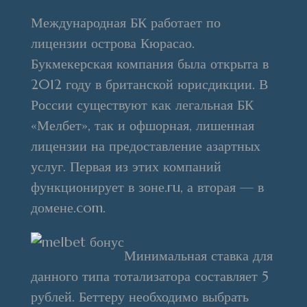
Международная БК работает по
лицензии острова Кюрасао.
Букмекерская компания была открыта в
2012 году в британской юрисдикции. В
России существуют как легальная БК
«Мелбет», так и офшорная, лишенная
лицензии на предоставление азартных
услуг. Первая из этих компаний
функционирует в зоне.ru, а вторая — в
домене.com.
Минимальная ставка для
данного типа тотализатора составляет 5
рублей. Беттеру необходимо выбрать