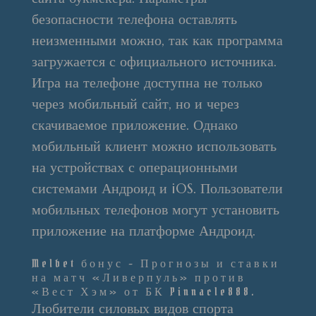
безопасности телефона оставлять
неизменными можно, так как программа
загружается с официального источника.
Игра на телефоне доступна не только
через мобильный сайт, но и через
скачиваемое приложение. Однако
мобильный клиент можно использовать
на устройствах с операционными
системами Андроид и iOS.
Пользователи
мобильных телефонов могут установить
приложение на платформе Андроид.
Melbet бонус – Прогнозы и ставки
на матч «Ливерпуль» против
«Вест Хэм» от БК Pinnacle888.
Любители силовых видов спорта