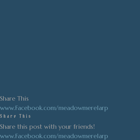
Share This
www.Facebook.com/meadowmerelarp
Share This
Share this post with your friends!
www.Facebook.com/meadowmerelarp