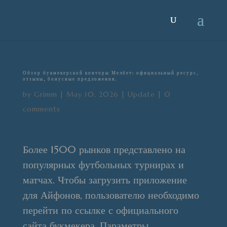
Обзор букмекерской конторы Мелбет: официальный ресурс,
отзывы, бонусные предложения.
by
Grimm
|
May 10, 2026
|
Update
|
0
comments
Более 1500 рынков представлено на
популярных футбольных турнирах и
матчах. Чтобы загрузить приложение
для Айфонов, пользователю необходимо
перейти по ссылке с официального
сайта букмекера. Параметры