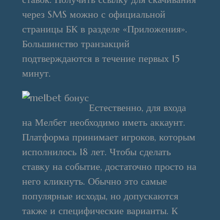
через SMS можно с официальной
страницы БК в разделе «Приложения».
Большинство транзакций
подтверждаются в течение первых 15
минут.
Естественно, для входа
на Мелбет необходимо иметь аккаунт.
Платформа принимает игроков, которым
исполнилось 18 лет. Чтобы сделать
ставку на событие, достаточно просто на
него кликнуть. Обычно это самые
популярные исходы, но допускаются
также и специфические варианты. К