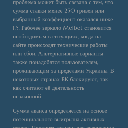
проблема может быть связана с тем, что
сумма ставки менее 250 гривен или
выбранный коэффициент оказался ниже
1,5. Рабочее зеркало Melbet становится
необходимым в ситуациях, когда на
сайте происходят технические работы
или сбои. Альтернативные варианты
также понадобятся пользователям,
проживающим за пределами Украины. В
некоторых странах БК блокируют, так
как считают её деятельность
незаконной.
Сумма аванса определяется на основе
потенциального выигрыша активных
ставок. Получить ссылку для скачивания