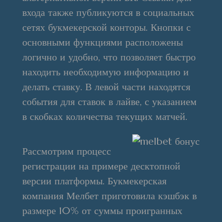
входа также публикуются в социальных
сетях букмекерской конторы. Кнопки с
основными функциями расположены
логично и удобно, что позволяет быстро
находить необходимую информацию и
делать ставку. В левой части находятся
события для ставок в лайве, с указанием
в скобках количества текущих матчей.
Рассмотрим процесс
регистрации на примере десктопной
версии платформы. Букмекерская
компания Мелбет приготовила кэшбэк в
размере 10% от суммы проигранных