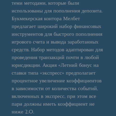
теми методами, которые были
использованы для пополнения депозита.
Букмекерская контора Мелбет
предлагает широкий набор финансовых
инструментов для быстрого пополнения
игрового счета и вывода заработанных
средств. Набор методов адаптирован для
проведения транзакций почти в любой
юрисдикции. Акция «Летний бонус на
ставки типа «экспресс» предполагает
процентное увеличение коэффициентов
в зависимости от количества событий,
включенных в экспресс, при этом все
пари должны иметь коэффициент не
ниже 2.0.