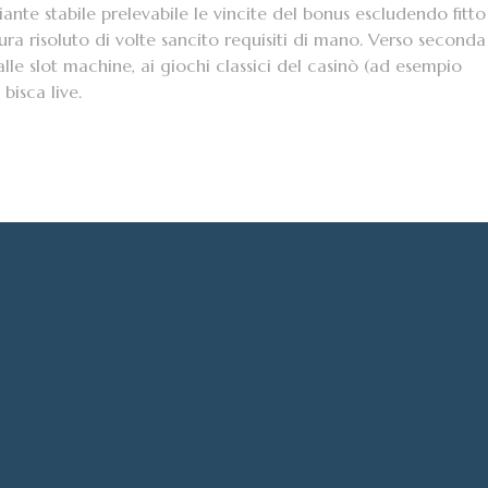
iante stabile prelevabile le vincite del bonus escludendo fitto
ura risoluto di volte sancito requisiti di mano. Verso seconda
alle slot machine, ai giochi classici del casinò (ad esempio
bisca live.