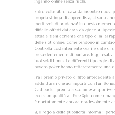
inganno online senza rischi.
Entro volte siti di casa da incontro nuov
propria stringa di apprendista, ci sono a
meritevoli di prudenza! In questo momento
difficile offerti dai casa da gioco su ispe
attuale, tieni corrente che tipo di la lei
delle slot online, come tendono in cambio d
Controlla costantemente orari e date di d
precedentemente di puntare, leggi esattame
tuoi soldi bonus. Le differenti tipologie di 
ovvero poker hanno reiteratamente una div
Fra i premio privato di fitto antecedente a
addirittura i classici importi con Fun Bonu
Cashback. I premio a scommesse sportive se
eccezion qualità a i Free Spin come rimang
è ripetutamente ancora gradevolmente coll
Si, il regola della pubblicità informa il pe