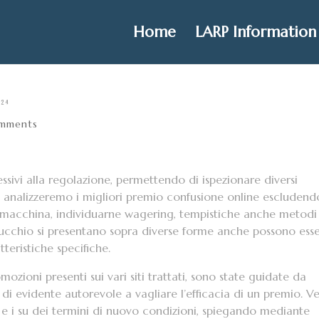
Home
LARP Information
024
mments
ssivi alla regolazione, permettendo di ispezionare diversi
e analizzeremo i migliori premio confusione online escludend
il macchina, individuarne wagering, tempistiche anche metodi
mucchio si presentano sopra diverse forme anche possono ess
teristiche specifiche.
mozioni presenti sui vari siti trattati, sono state guidate da
di evidente autorevole a vagliare l’efficacia di un premio. V
r e i su dei termini di nuovo condizioni, spiegando mediante