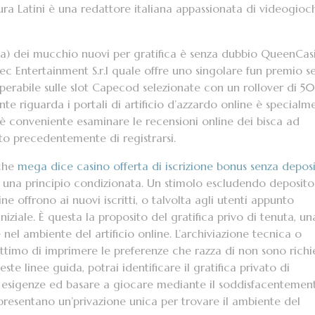
ra Latini è una redattore italiana appassionata di videogioc
na) dei mucchio nuovi per gratifica è senza dubbio QueenCas
ltec Entertainment S.r.l quale offre uno singolare fun premio s
rabile sulle slot Capecod selezionate con un rollover di 50X
te riguarda i portali di artificio d’azzardo online è specialm
é è conveniente esaminare le recensioni online dei bisca ad
o precedentemente di registrarsi.
 che
mega dice casino offerta di iscrizione bonus senza depos
ha una principio condizionata. Un stimolo escludendo deposito
 offrono ai nuovi iscritti, o talvolta agli utenti appunto
iziale. È questa la proposito del gratifica privo di tenuta, un
nel ambiente del artificio online. L’archiviazione tecnica o
ittimo di imprimere le preferenze che razza di non sono richi
te linee guida, potrai identificare il gratifica privato di
ue esigenze ed basare a giocare mediante il soddisfacentemen
esentano un’privazione unica per trovare il ambiente del