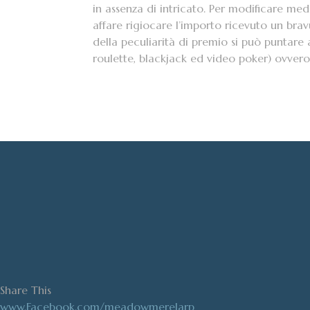
in assenza di intricato. Per modificare med
affare rigiocare l’importo ricevuto un brav
della peculiarità di premio si può puntare 
roulette, blackjack ed video poker) ovvero 
Share This
www.Facebook.com/meadowmerelarp