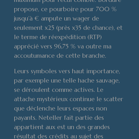
propose, ce pourboire pour 700 %
jusqu’à € ampute un wager de
seulement x25 (près x35 de chance), et
le terme de réexpédition (RTP)
apprécié vers 96,75 % va outre ma
accoutumance de cette branche.
Leurs symboles vers haut importance,
par exemple une telle hache sauvage,
se déroulent comme actives. Le
attache mystérieux continue le scatter
que déclenche leurs espaces non
payants. Neteller fait partie des
appartient aux est un des grandes
résultat des crédits au sujet des