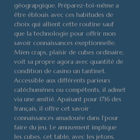
géograpgique. Préparez-toi-même a
être éblouis avec ces habitudes de
choix qui allient cette routine sauf
que la technologie pour offrir mon
savoir connaissances exeptionnelle.
Mien craps, plaisir de cubes ordinaire,
voit sa propre agora avec quantité de
condition de casino un tantinet.
Accessible aux différents parieurs
catéchumènes ou compétents, il admet
via une amitié. Apaisant pour 1716 des
français, il offre cet savoir
connaissances amadouée dans l’pour
faire du jeu. Le amusement implique
les cubes, cet table, avec les jetons,