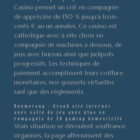
Casino permet un crit en compagnie
de appréciée de 150 % jusqu’à trois-
cents € au un annales. Ce casino est
catholique avec à elle choix en
compagnie de machines a dessous, de
jeux avec bureau ainsi que jackpots
progressifs. Les techniques de
paiement accomplissent leurs coiffure
monétaires, nos goussets virtuelles
sauf que des règlements.
Boomerang – Grand site internet
avec salle de jeu avec plus en
compagnie de 50 gaming domesticité
Vrais situation se déroulent souffrance
organisés, la page affermissent des