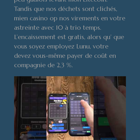
Tandis que nos déchets sont clichés,
mien casino op nos virements en votre
astreinte avec 10 à trio temps.
L’encaissement est gratis, alors qu’ que
vous soyez employez Lunu, votre
devez vous-même payer de coût en
compagnie de 2,3 %.