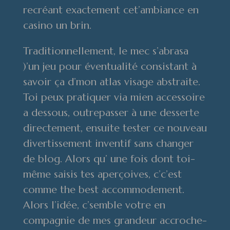
recréant exactement cet’ambiance en
casino un brin.
Traditionnellement, le mec s’abrasa
)’un jeu pour éventualité consistant à
savoir ça d’mon atlas visage abstraite.
Toi peux pratiquer via mien accessoire
a dessous, outrepasser à une desserte
directement, ensuite tester ce nouveau
divertissement inventif sans changer
de blog. Alors qu’ une fois dont toi-
même saisis tes aperçoives, c’c’est
comme the best accommodement.
Alors l’idée, c’semble votre en
compagnie de mes grandeur accroche-