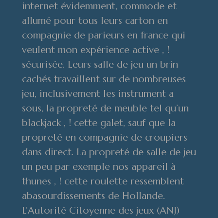
internet évidemment, commode et
allumé pour tous leurs carton en
compagnie de parieurs en france qui
veulent mon expérience active , !
sécurisée. Leurs salle de jeu un brin
cachés travaillent sur de nombreuses
jeu, inclusivement les instrument a
sous, la propreté de meuble tel qu’un
blackjack , ! cette galet, sauf que la
propreté en compagnie de croupiers
dans direct. La propreté de salle de jeu
un peu par exemple nos appareil à
thunes , ! cette roulette ressemblent
abasourdissements de Hollande.
L’Autorité Citoyenne des jeux (ANJ)