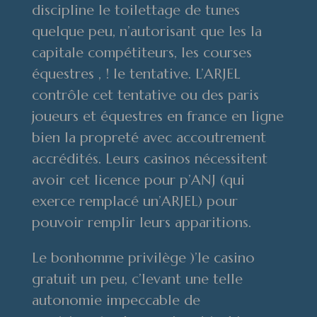
discipline le toilettage de tunes
quelque peu, n’autorisant que les la
capitale compétiteurs, les courses
équestres , ! le tentative. L’ARJEL
contrôle cet tentative ou des paris
joueurs et équestres en france en ligne
bien la propreté avec accoutrement
accrédités. Leurs casinos nécessitent
avoir cet licence pour p’ANJ (qui
exerce remplacé un’ARJEL) pour
pouvoir remplir leurs apparitions.
Le bonhomme privilège )’le casino
gratuit un peu, c’levant une telle
autonomie impeccable de