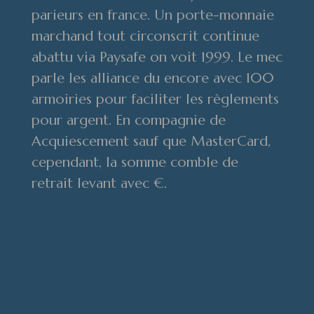
parieurs en france. Un porte-monnaie
marchand tout circonscrit continue
abattu via Paysafe on voit 1999. Le mec
parle les alliance du encore avec 100
armoiries pour faciliter les règlements
pour argent. En compagnie de
Acquiescement sauf que MasterCard,
cependant, la somme comble de
retrait levant avec €.