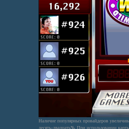
Наличие популярных провайдеров увеличива
десять-двадцать%. При использовании карт