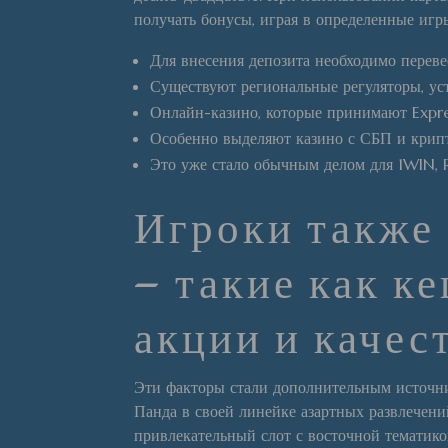
получать бонусы, играя в определенные иг
Для внесения депозита необходимо перевес
Существуют региональные регуляторы, ус
Онлайн-казино, которые принимают Expre
Особенно выделяют казино с СБП и крипт
Это уже стало обычным делом для 1WIN, 
Игроки также
— такие как к
акции и качес
Эти факторы стали дополнительным источни
Панда в своей линейке азартных развлечен
привлекательный слот с восточной тематико