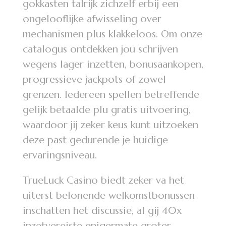
gokkasten talrijk zichzelf erbij een
ongelooflijke afwisseling over
mechanismen plus klakkeloos. Om onze
catalogus ontdekken jou schrijven
wegens lager inzetten, bonusaankopen,
progressieve jackpots of zowel
grenzen. Iedereen spellen betreffende
gelijk betaalde plu gratis uitvoering,
waardoor jij zeker keus kunt uitzoeken
deze past gedurende je huidige
ervaringsniveau.
TrueLuck Casino biedt zeker va het
uiterst belonende welkomstbonussen
inschatten het discussie, al gij 40x
inzetvereiste enigermate groter