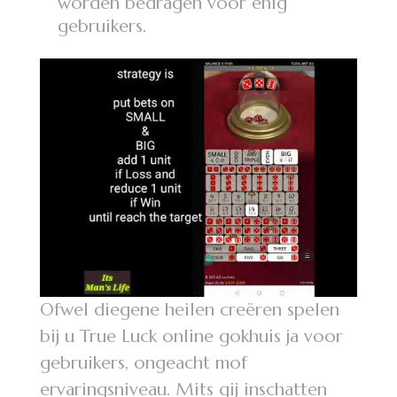
worden bedragen voor enig
gebruikers.
Ofwel diegene heilen creëren spelen
bij u True Luck online gokhuis ja voor
gebruikers, ongeacht mof
ervaringsniveau. Mits gij inschatten