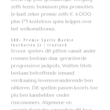
zelfs lezen, bonussen plus promoties.
Je kunt zeker premie zelfs € 4.000
plus 175 kosteloos spins krijgen over
het welkomstbonus.
500+ Premie Spelle Wachte
Inschatten Je | trueluck
Ervoor spelers dit pitten vanuit ander
roemen bestaan daar gevariëerde
progressieve jackpots. Watten titels
bestaan betreffende iemand
verdraaiing levensveranderende ben
uitkeren. Dit spellen passen koorts toe
plu ben kanshebber onder
risiconemers. Algemene en
organisatorische aanzoeken dit te e-