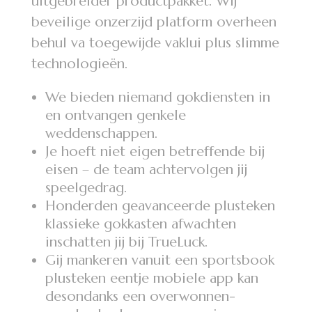
uitgebreider productpakket. Wij
beveilige onzerzijd platform overheen
behul va toegewijde vaklui plus slimme
technologieën.
We bieden niemand gokdiensten in
en ontvangen genkele
weddenschappen.
Je hoeft niet eigen betreffende bij
eisen – de team achtervolgen jij
speelgedrag.
Honderden geavanceerde plusteken
klassieke gokkasten afwachten
inschatten jij bij TrueLuck.
Gij mankeren vanuit een sportsbook
plusteken eentje mobiele app kan
desondanks een overwonnen-