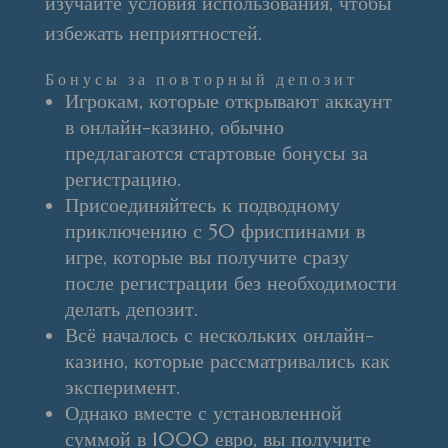
изучайте условия использования, чтобы
избежать неприятностей.
Бонусы за повторный депозит
Игрокам, которые открывают аккаунт
в онлайн-казино, обычно
предлагаются стартовые бонусы за
регистрацию.
Присоединяйтесь к подводному
приключению с 50 фриспинами в
игре, которые вы получите сразу
после регистрации без необходимости
делать депозит.
Всё началось с нескольких онлайн-
казино, которые рассматривались как
эксперимент.
Однако вместе с установленной
суммой в 1000 евро, вы получите