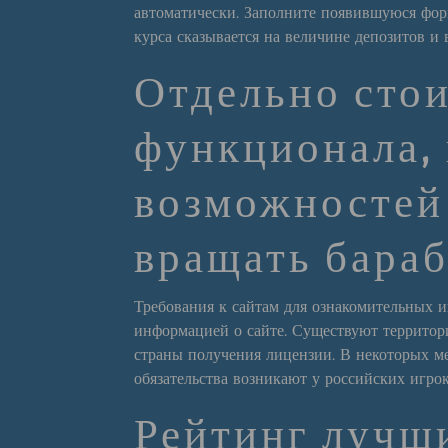
автоматически. Заполните появившуюся фор
курса сказывается на величине депозитов 
Отдельно стои
функционала,
возможностей
вращать бараб
Требования к сайтам для ознакомительных и
информацией о сайте. Существуют территор
страны получения лицензии. В некоторых мес
обязательства возникают у российских игр
Рейтинг лучш