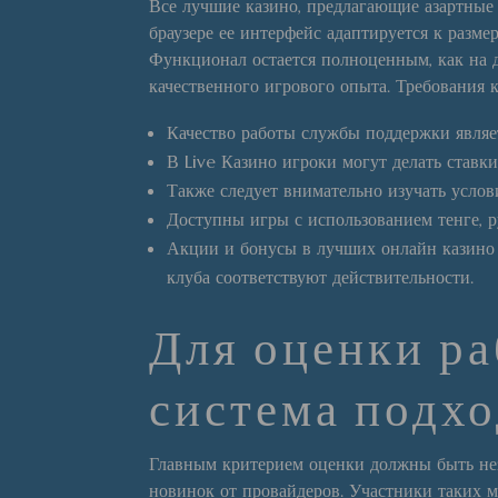
Все лучшие казино, предлагающие азартные
браузере ее интерфейс адаптируется к разм
Функционал остается полноценным, как на д
качественного игрового опыта. Требования 
Качество работы службы поддержки являе
В Live Казино игроки могут делать ставк
Также следует внимательно изучать услов
Доступны игры с использованием тенге, р
Акции и бонусы в лучших онлайн казино 
клуба соответствуют действительности.
Для оценки ра
система подхо
Главным критерием оценки должны быть нез
новинок от провайдеров. Участники таких 