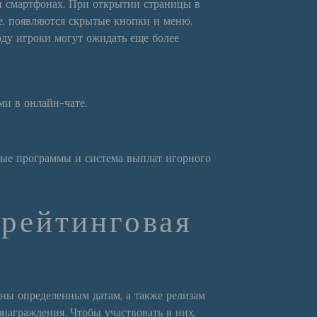
и смартфонах. При открытии страницы в
ые, появляются скрытые кнопки и меню.
оду игроки могут ожидать еще более
ми в онлайн-чате.
ные программы и система выплат игорного
 рейтинговая
ны определенным датам, а также релизам
награждения. Чтобы участвовать в них,