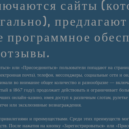
лючаются сайты (ко
гально), предлагают
е программное обесп
 отзывы.
ться» или «Присоединиться» пользователи попадают на страни
лектронная почта), телефон, мессенджеры, социальные сети и он
имали во внимание общее количество и разнообразие — включа
тый в 1867 году), продолжает действовать и ограничивает боль
учших онлайн-казино, имея доступ к различным слотам, рулетке
атчи или эксклюзивные вознаграждения.
 привилегиями и преимуществами. Среди этих преимуществ мо
тв. После нажатия на кнопку «Зарегистрироваться» или «Прис