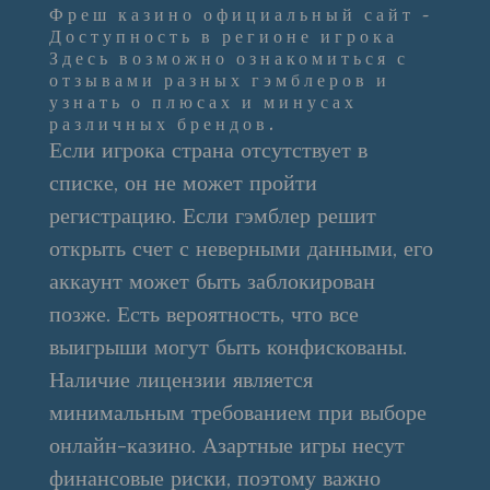
Фреш казино официальный сайт –
Доступность в регионе игрока
Здесь возможно ознакомиться с
отзывами разных гэмблеров и
узнать о плюсах и минусах
различных брендов.
Если игрока страна отсутствует в
списке, он не может пройти
регистрацию. Если гэмблер решит
открыть счет с неверными данными, его
аккаунт может быть заблокирован
позже. Есть вероятность, что все
выигрыши могут быть конфискованы.
Наличие лицензии является
минимальным требованием при выборе
онлайн-казино. Азартные игры несут
финансовые риски, поэтому важно