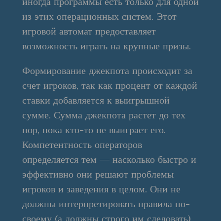
иногда программы есть только для одной
из этих операционных систем. Этот
игровой автомат предоставляет
возможность играть на крупные призы.
Формирование джекпота происходит за
счет игроков, так как процент от каждой
ставки добавляется к выигрышной
сумме. Сумма джекпота растет до тех
пор, пока кто-то не выиграет его.
Компетентность операторов
определяется тем — насколько быстро и
эффективно они решают проблемы
игроков и заведения в целом. Они не
должны интерпретировать правила по-
своему (а должны строго им следовать),