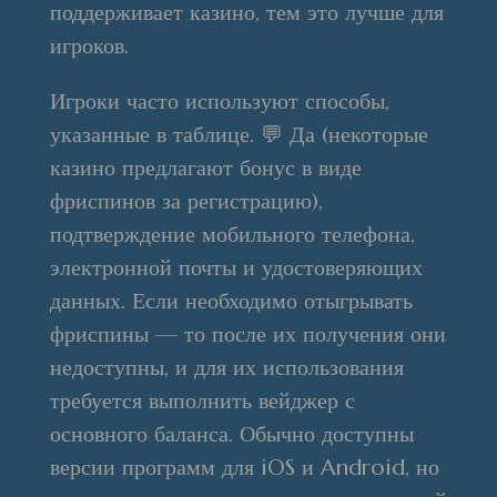
поддерживает казино, тем это лучше для
игроков.
Игроки часто используют способы,
указанные в таблице. 💬 Да (некоторые
казино предлагают бонус в виде
фриспинов за регистрацию),
подтверждение мобильного телефона,
электронной почты и удостоверяющих
данных. Если необходимо отыгрывать
фриспины — то после их получения они
недоступны, и для их использования
требуется выполнить вейджер с
основного баланса. Обычно доступны
версии программ для iOS и Android, но