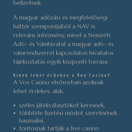
befizetnek.
A magyar adózási és megfelelőségi
háttér szempontjából a NAV is
releváns intézmény, mivel a Nemzeti
Adó- és Vámhivatal a magyar adó- és
vámrendszerrel kapcsolatos hivatalos
tájékoztatás egyik központi forrása.
Kinek lehet érdekes a Vox Casino?
A Vox Casino elsősorban azoknak
lehet érdekes, akik:
széles játékválasztékot keresnek,
többféle fizetési módot szeretnének
használni,
fontosnak tartják a live casino