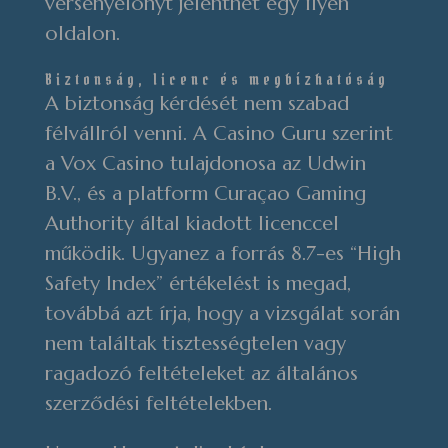
versenyelőnyt jelenthet egy ilyen
oldalon.
Biztonság, licenc és megbízhatóság
A biztonság kérdését nem szabad
félvállról venni. A Casino Guru szerint
a Vox Casino tulajdonosa az Udwin
B.V., és a platform Curaçao Gaming
Authority által kiadott licenccel
működik. Ugyanez a forrás 8.7-es “High
Safety Index” értékelést is megad,
továbbá azt írja, hogy a vizsgálat során
nem találtak tisztességtelen vagy
ragadozó feltételeket az általános
szerződési feltételekben.