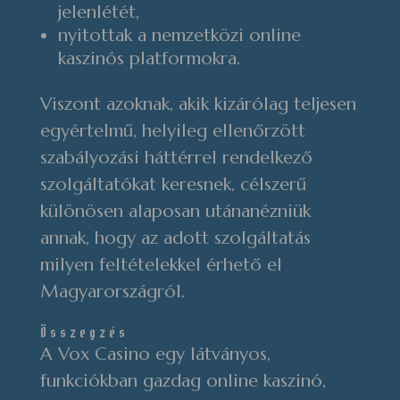
jelenlétét,
nyitottak a nemzetközi online
kaszinós platformokra.
Viszont azoknak, akik kizárólag teljesen
egyértelmű, helyileg ellenőrzött
szabályozási háttérrel rendelkező
szolgáltatókat keresnek, célszerű
különösen alaposan utánanézniük
annak, hogy az adott szolgáltatás
milyen feltételekkel érhető el
Magyarországról.
Összegzés
A Vox Casino egy látványos,
funkciókban gazdag online kaszinó,