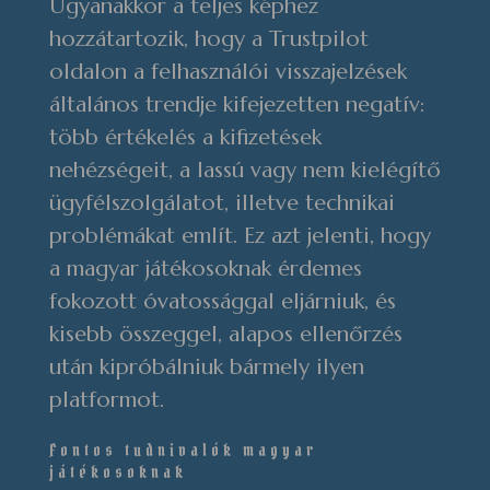
Ugyanakkor a teljes képhez
hozzátartozik, hogy a Trustpilot
oldalon a felhasználói visszajelzések
általános trendje kifejezetten negatív:
több értékelés a kifizetések
nehézségeit, a lassú vagy nem kielégítő
ügyfélszolgálatot, illetve technikai
problémákat említ. Ez azt jelenti, hogy
a magyar játékosoknak érdemes
fokozott óvatossággal eljárniuk, és
kisebb összeggel, alapos ellenőrzés
után kipróbálniuk bármely ilyen
platformot.
Fontos tudnivalók magyar
játékosoknak