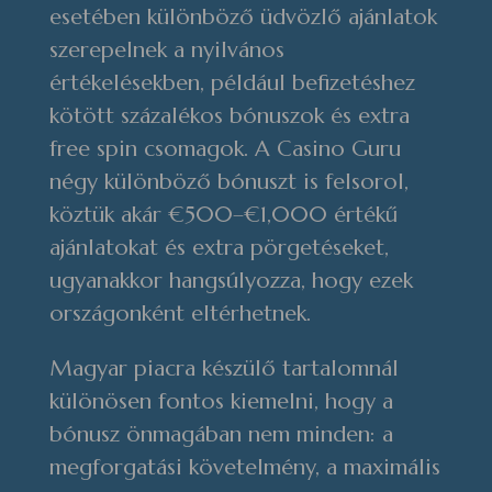
esetében különböző üdvözlő ajánlatok
szerepelnek a nyilvános
értékelésekben, például befizetéshez
kötött százalékos bónuszok és extra
free spin csomagok. A Casino Guru
négy különböző bónuszt is felsorol,
köztük akár €500–€1,000 értékű
ajánlatokat és extra pörgetéseket,
ugyanakkor hangsúlyozza, hogy ezek
országonként eltérhetnek.
Magyar piacra készülő tartalomnál
különösen fontos kiemelni, hogy a
bónusz önmagában nem minden: a
megforgatási követelmény, a maximális