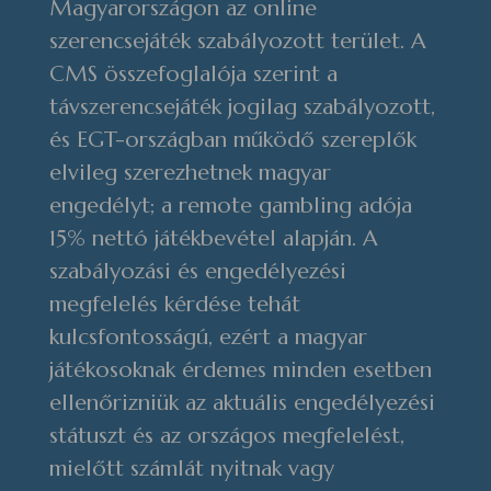
Magyarországon az online
szerencsejáték szabályozott terület. A
CMS összefoglalója szerint a
távszerencsejáték jogilag szabályozott,
és EGT-országban működő szereplők
elvileg szerezhetnek magyar
engedélyt; a remote gambling adója
15% nettó játékbevétel alapján. A
szabályozási és engedélyezési
megfelelés kérdése tehát
kulcsfontosságú, ezért a magyar
játékosoknak érdemes minden esetben
ellenőrizniük az aktuális engedélyezési
státuszt és az országos megfelelést,
mielőtt számlát nyitnak vagy