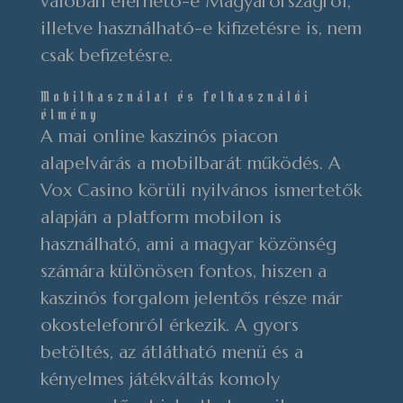
valóban elérhető-e Magyarországról,
illetve használható-e kifizetésre is, nem
csak befizetésre.
Mobilhasználat és felhasználói
élmény
A mai online kaszinós piacon
alapelvárás a mobilbarát működés. A
Vox Casino körüli nyilvános ismertetők
alapján a platform mobilon is
használható, ami a magyar közönség
számára különösen fontos, hiszen a
kaszinós forgalom jelentős része már
okostelefonról érkezik. A gyors
betöltés, az átlátható menü és a
kényelmes játékváltás komoly