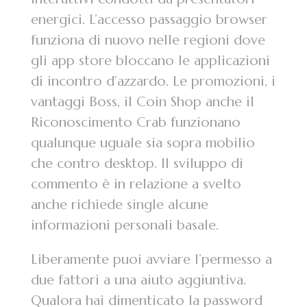
energici. L’accesso passaggio browser
funziona di nuovo nelle regioni dove
gli app store bloccano le applicazioni
di incontro d’azzardo. Le promozioni, i
vantaggi Boss, il Coin Shop anche il
Riconoscimento Crab funzionano
qualunque uguale sia sopra mobilio
che contro desktop. Il sviluppo di
commento è in relazione a svelto
anche richiede single alcune
informazioni personali basale.
Liberamente puoi avviare l’permesso a
due fattori a una aiuto aggiuntiva.
Qualora hai dimenticato la password