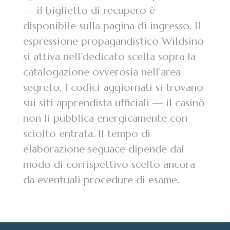
— il biglietto di recupero è
disponibile sulla pagina di ingresso. Il
espressione propagandistico Wildsino
si attiva nell’dedicato scelta sopra la
catalogazione ovverosia nell’area
segreto. I codici aggiornati si trovano
sui siti apprendista ufficiali — il casinò
non li pubblica energicamente con
sciolto entrata. Il tempo di
elaborazione seguace dipende dal
modo di corrispettivo scelto ancora
da eventuali procedure di esame.