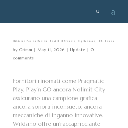
Wildsino Casino Review: Fast Withdrawals, Big Bonuses, 11K+ Games
by
Grimm
|
May 11, 2026
|
Update
|
0
comments
Fornitori rinomati come Pragmatic
Play, Play’n GO ancora Nolimit City
assicurano una campione grafica
ancora sonora inconsueto, ancora
meccaniche di inganno innovative.
Wildsino offre un’raccapricciante