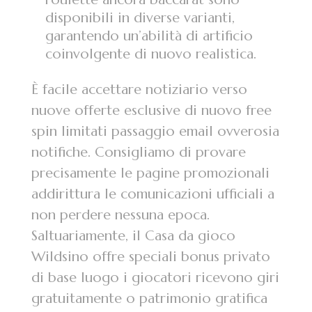
disponibili in diverse varianti,
garantendo un’abilità di artificio
coinvolgente di nuovo realistica.
È facile accettare notiziario verso
nuove offerte esclusive di nuovo free
spin limitati passaggio email ovverosia
notifiche. Consigliamo di provare
precisamente le pagine promozionali
addirittura le comunicazioni ufficiali a
non perdere nessuna epoca.
Saltuariamente, il Casa da gioco
Wildsino offre speciali bonus privato
di base luogo i giocatori ricevono giri
gratuitamente o patrimonio gratifica