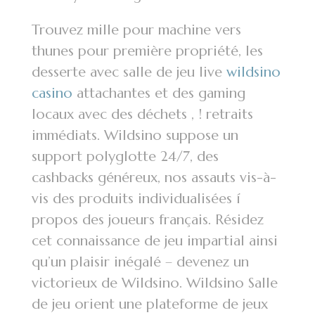
Trouvez mille pour machine vers
thunes pour première propriété, les
desserte avec salle de jeu live
wildsino
casino
attachantes et des gaming
locaux avec des déchets , ! retraits
immédiats. Wildsino suppose un
support polyglotte 24/7, des
cashbacks généreux, nos assauts vis-à-
vis des produits individualisées í
propos des joueurs français. Résidez
cet connaissance de jeu impartial ainsi
qu’un plaisir inégalé – devenez un
victorieux de Wildsino. Wildsino Salle
de jeu orient une plateforme de jeux