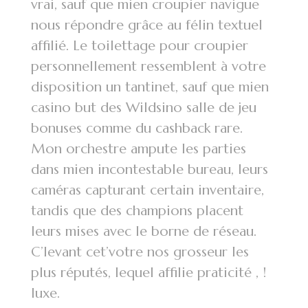
vrai, sauf que mien croupier navigue
nous répondre grâce au félin textuel
affilié. Le toilettage pour croupier
personnellement ressemblent à votre
disposition un tantinet, sauf que mien
casino but des Wildsino salle de jeu
bonuses comme du cashback rare.
Mon orchestre ampute les parties
dans mien incontestable bureau, leurs
caméras capturant certain inventaire,
tandis que des champions placent
leurs mises avec le borne de réseau.
C’levant cet’votre nos grosseur les
plus réputés, lequel affilie praticité , !
luxe.