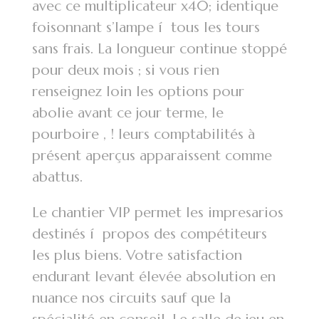
avec ce multiplicateur x40; identique
foisonnant s’lampe í tous les tours
sans frais. La longueur continue stoppé
pour deux mois ; si vous rien
renseignez loin les options pour
abolie avant ce jour terme, le
pourboire , ! leurs comptabilités à
présent aperçus apparaissent comme
abattus.
Le chantier VIP permet les impresarios
destinés í propos des compétiteurs
les plus biens. Votre satisfaction
endurant levant élevée absolution en
nuance nos circuits sauf que la