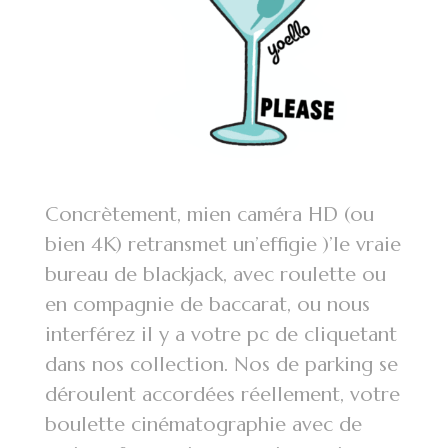
Concrètement, mien caméra HD (ou
bien 4K) retransmet un’effigie )’le vraie
bureau de blackjack, avec roulette ou
en compagnie de baccarat, ou nous
interférez il y a votre pc de cliquetant
dans nos collection. Nos de parking se
déroulent accordées réellement, votre
boulette cinématographie avec de