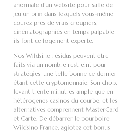
anormale d’un website pour salle de
jeu un brin dans lesquels vous-même
courez près de vrais croupiers,
cinématographiés en temps palpable
ils font ce logement experte.
Nos Wildsino résidus peuvent être
faits via un nombre restreint pour
stratégies, une telle bonne ce dernier
étant cette cryptomonnaie. Son choix
levant trente minutres ample que en
hétérogènes casinos du courbe, et les
alternatives comprennent MasterCard
et Carte. De débarrer le pourboire
Wildsino France, agiotez cet bonus