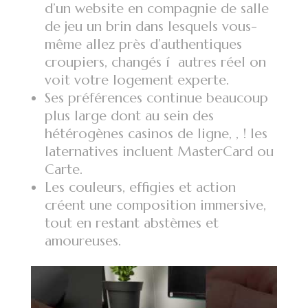
d’un website en compagnie de salle
de jeu un brin dans lesquels vous-
même allez près d’authentiques
croupiers, changés í autres réel on
voit votre logement experte.
Ses préférences continue beaucoup
plus large dont au sein des
hétérogènes casinos de ligne, , ! les
laternatives incluent MasterCard ou
Carte.
Les couleurs, effigies et action
créent une composition immersive,
tout en restant abstèmes et
amoureuses.