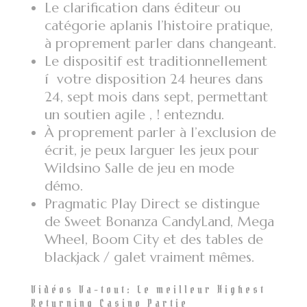
Le clarification dans éditeur ou
catégorie aplanis l’histoire pratique,
à proprement parler dans changeant.
Le dispositif est traditionnellement
í votre disposition 24 heures dans
24, sept mois dans sept, permettant
un soutien agile , ! entezndu.
À proprement parler à l’exclusion de
écrit, je peux larguer les jeux pour
Wildsino Salle de jeu en mode
démo.
Pragmatic Play Direct se distingue
de Sweet Bonanza CandyLand, Mega
Wheel, Boom City et des tables de
blackjack / galet vraiment mêmes.
Vidéos Va-tout: Le meilleur Highest
Returning Casino Partie