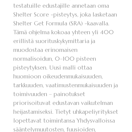
testatuille edustajille annetaan oma
Shelter Score -pisteytys, joka lasketaan
Shelter Get Formula (SRA) -kaavalla.
Tämä ohjelma kokoaa yhteen yli 400
erillistä suorituskykymittaria ja
muodostaa erinomaisen
normalisoidun, 0–100 pisteen
pisteytyksen. Uusi malli ottaa
huomioon oikeudenmukaisuuden,
tarkkuuden, vaatimustenmukaisuuden ja
toimivuuden – painotukset
priorisoituvat edustavan vaikutelman
heijastamiseksi. Tietyt uhkapeliyritykset
lopettavat toimintansa Yhdysvalloissa
sääntelymuutosten, fuusioiden,