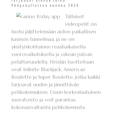
tarjoavat oikeaa tuloa
Yhdysvalloissa vuonna 2026
Tällaiset
videopelit on
luotu jäljittelemään aidon paikallisen
kasinon tunnelmaa, ja ne on
yksityiskohtainen reaaliaikaisella
vuorovaikutuksella ja oikean päivän
pelattavuudella. Heidän tuotteitaan
ovat Infinite Blackjack, American
Roulette ja Super Roulette, jotka kaikki
tarjoavat uuden ja jännittävän
pelikokemuksen. Uusin korkealaatuinen
suoratoisto ja voit parantaa
kokonaisvaltaista pelikokemusta