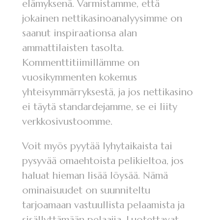
elämyksenä. Varmistamme, että
jokainen nettikasinoanalyysimme on
saanut inspiraationsa alan
ammattilaisten tasolta.
Kommenttitiimillämme on
vuosikymmenten kokemus
yhteisymmärryksestä, ja jos nettikasino
ei täytä standardejamme, se ei liity
verkkosivustoomme.
Voit myös pyytää lyhytaikaista tai
pysyvää omaehtoista pelikieltoa, jos
haluat hieman lisää löysää. Nämä
ominaisuudet on suunniteltu
tarjoamaan vastuullista pelaamista ja
sisällyttämään pelaajia. Luotettavat