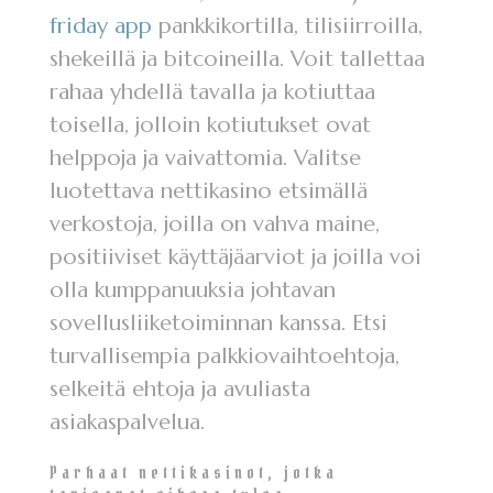
friday app
pankkikortilla, tilisiirroilla,
shekeillä ja bitcoineilla. Voit tallettaa
rahaa yhdellä tavalla ja kotiuttaa
toisella, jolloin kotiutukset ovat
helppoja ja vaivattomia. Valitse
luotettava nettikasino etsimällä
verkostoja, joilla on vahva maine,
positiiviset käyttäjäarviot ja joilla voi
olla kumppanuuksia johtavan
sovellusliiketoiminnan kanssa. Etsi
turvallisempia palkkiovaihtoehtoja,
selkeitä ehtoja ja avuliasta
asiakaspalvelua.
Parhaat nettikasinot, jotka