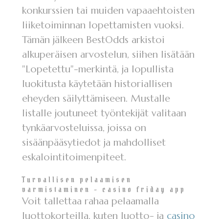
konkurssien tai muiden vapaaehtoisten
liiketoiminnan lopettamisten vuoksi.
Tämän jälkeen BestOdds arkistoi
alkuperäisen arvostelun, siihen lisätään
"Lopetettu"-merkintä, ja lopullista
luokitusta käytetään historiallisen
eheyden säilyttämiseen. Mustalle
listalle joutuneet työntekijät valitaan
tynkäarvosteluissa, joissa on
sisäänpääsytiedot ja mahdolliset
eskalointitoimenpiteet.
Turvallisen pelaamisen
varmistaminen – casino friday app
Voit tallettaa rahaa pelaamalla
luottokorteilla, kuten luotto- ja
casino