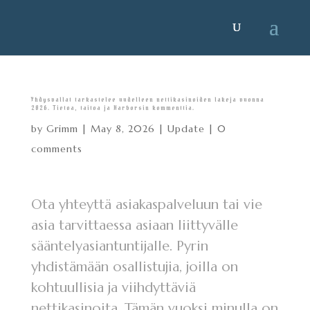
Yhdysvallat tarkastelee uudelleen nettikasinoiden lakeja vuonna
2026. Tietoa, taitoa ja Harborsin kommenttia.
by
Grimm
|
May 8, 2026
|
Update
|
0
comments
Ota yhteyttä asiakaspalveluun tai vie
asia tarvittaessa asiaan liittyvälle
sääntelyasiantuntijalle. Pyrin
yhdistämään osallistujia, joilla on
kohtuullisia ja viihdyttäviä
nettikasinoita. Tämän vuoksi minulla on