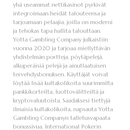
yhä useammat nettikasinot pyrkivät
integroimaan heidät talouteensa ja
tarjoamaan pelaajia, joilla on moderni
ja tehokas tapa hallita talouttaan.
Yotta Gambling Company julkaistiin
vuonna 2020 ja tarjoaa miellyttävän
yhdistelmän portteja, pöytäpelejä,
alkuperäisiä pelejä ja ainutlaatuisen
tervehdysbonuksen. Käyttäjät voivat
löytää lisää kultakolikoita suurimmilta
pankkikorteilta, luottovälitteiltä ja
kryptovaluutoista. Saadaksesi tiettyjä
ilmaisia ​​kultakolikoita, napsauta Yotta
Gambling Companyn talletusvapaata
bonussivua. International Pokerin