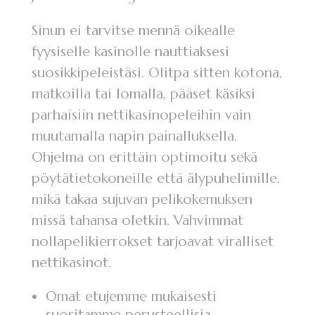
Sinun ei tarvitse mennä oikealle
fyysiselle kasinolle nauttiaksesi
suosikkipeleistäsi. Olitpa sitten kotona,
matkoilla tai lomalla, pääset käsiksi
parhaisiin nettikasinopeleihin vain
muutamalla napin painalluksella.
Ohjelma on erittäin optimoitu sekä
pöytätietokoneille että älypuhelimille,
mikä takaa sujuvan pelikokemuksen
missä tahansa oletkin. Vahvimmat
nollapelikierrokset tarjoavat viralliset
nettikasinot.
Omat etujemme mukaisesti
suoritamme perusteellisia